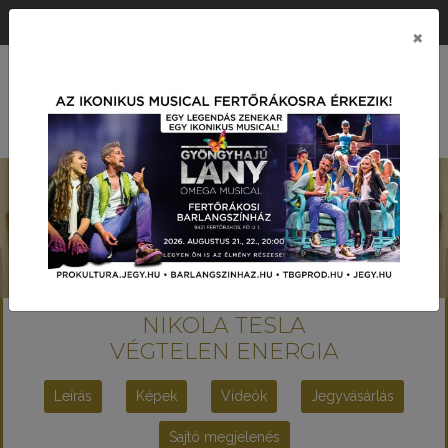
ÉRTÉK KÖZPONTÚ PRODUKCIÓS TÁRSASÁG
×
MENÜ
NIKOLA TESLA
VÉGTELEN ENERGIA
Leírás
Képek
Videók
Jegyvásárlás
Sajtó megjelenés