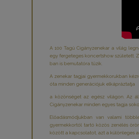
A 100 Tagú Cigányzenekar a világ leg
egy fergeteges koncertshow született. 
ban is bemutatóra tűzik.
A zenekar tagjai gyermekkorukban kézr
óta minden generációjuk elkápráztatja
a közönséget az egész világon. Az ál
Cigányzenekar minden egyes tagja sokold
Előadásmódjukban van valami többle
gyermekkortól tartó közös zenélés ör
között a kapcsolatot, azt a különleges 