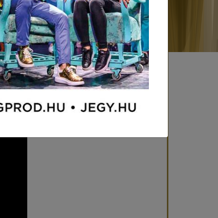
enés
É