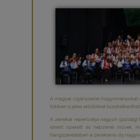
A magyar cigányzenei hagyományokat az 
többen is jeles elődökkel büszkélkedhet
A zenekar repertoárja nagyon gazdag! Lis
ismert operett és népzenei művek, ma
hangszerelésben a zenekarra oly nagyon