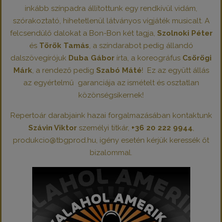
inkább színpadra állítottunk egy rendkívül vidám,
szórakoztató, hihetetlenül látványos vígjáték musicalt. A
felcsendülő dalokat a Bon-Bon két tagja,
Szolnoki Péter
és
Török Tamás
, a színdarabot pedig állandó
dalszövegírójuk
Duba Gábor
írta, a koreográfus
Csörögi
Márk
, a rendező pedig
Szabó Máté
! Ez az együtt állás
az egyértelmű garanciája az ismételt és osztatlan
közönségsikernek!
Repertoár darabjaink hazai forgalmazásában kontaktunk
Szávin Viktor
személyi titkár,
+36 20 222 9944
,
produkcio@tbgprod.hu, igény esetén kérjük keressék őt
bizalommal.