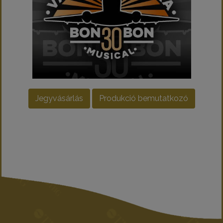
Jegyvásárlás
Produkció bemutatkozó