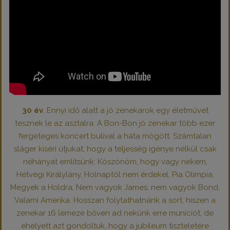
30 év
. Ennyi idő alatt a jó zenekarok egy életművet
tesznek le az asztalra. A Bon-Bon jó zenekar több ezer
fergeteges koncert bulival a háta mögött. Számtalan
sláger kiséri útjukat, hogy a teljesség igénye nélkül csak
néhányat említsünk: Köszönöm, hogy vagy nekem,
Hétvégi Királylány, Holnaptól nem érdekel, Pia Olimpia,
Megyek a Holdra, Nem vagyok James, nem vagyok Bond,
Valami Amerika. Hosszan folytathatnánk a sort, hiszen a
zenekar 16 lemeze bőven ad nekünk erre muníciót, de
ehelyett azt gondoltuk, hogy a jubileum tiszteletére