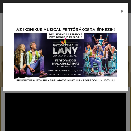
ÉRTÉK KÖZPONTÚ PRODUKCIÓS TÁRSASÁG
×
MENÜ
Previous
Next