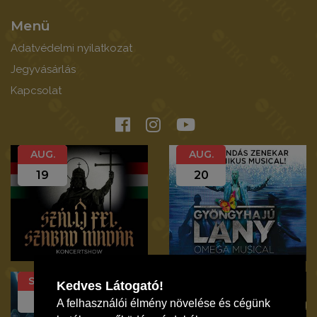
Menü
Adatvédelmi nyilatkozat
Jegyvásárlás
Kapcsolat
AUG.
AUG.
19
20
SZEP.
SZEP.
Kedves Látogató!
12
19
A felhasználói élmény növelése és cégünk