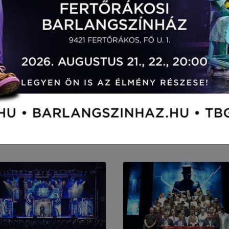
NIKOLA TESLA
VÉGTELEN ENERGIA
rás
Képek
Videók
Jegyvásárlás
Sajtó megjel
THE GREAT MUSICAL SHOW