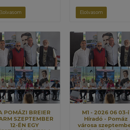
Elolvasom
Elolvasom
A POMÁZI BREIER
M1 - 2026 06 03-i
ARM SZEPTEMBER
Híradó - Pomáz
12-ÉN EGY
városa szeptemb