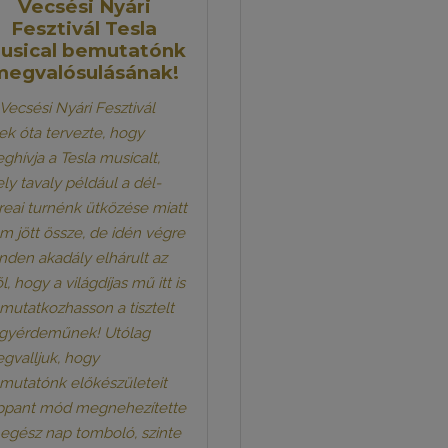
Vecsési Nyári
Fesztivál Tesla
usical bemutatónk
megvalósulásának!
 Vecsési Nyári Fesztivál
ek óta tervezte, hogy
ghívja a Tesla musicalt,
ly tavaly például a dél-
reai turnénk ütközése miatt
m jött össze, de idén végre
nden akadály elhárult az
l, hogy a világdíjas mű itt is
mutatkozhasson a tisztelt
gyérdeműnek! Utólag
gvalljuk, hogy
mutatónk előkészületeit
ppant mód megnehezítette
 egész nap tomboló, szinte