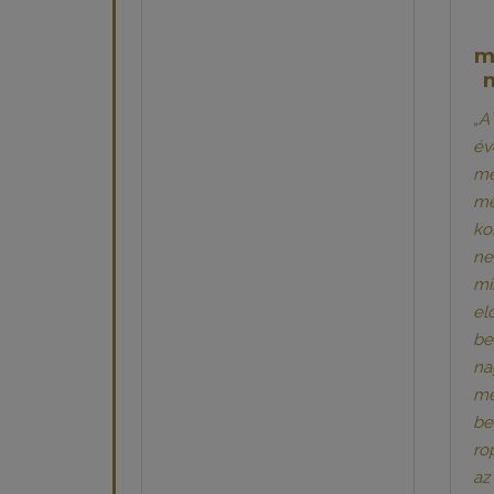
m
„A
év
me
me
ko
ne
mi
elő
be
na
me
be
ro
az