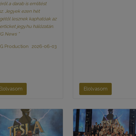
éről a darab is említést
sz. Jegyek ezen hét
gétől lesznek kaphatóak az
terticket jegy.hu hálózatán.
G News ”
G Production
2026-06-03
Elolvasom
Elolvasom