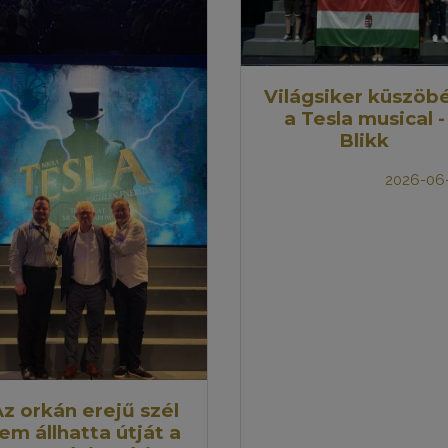
Világsiker küszöb
a Tesla musical -
Blikk
2026-06
z orkán erejű szél
em állhatta útját a