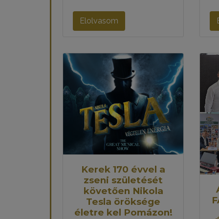
Elolvasom
Kerek 170 évvel a
zseni születését
követően Nikola
F
Tesla öröksége
életre kel Pomázon!