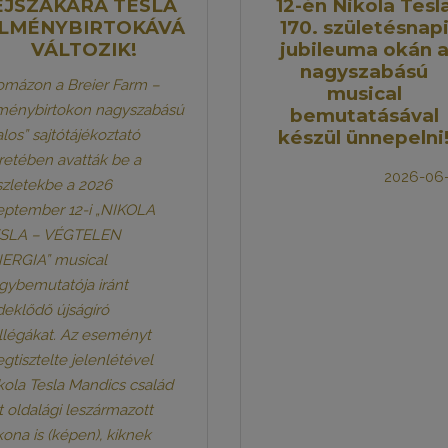
ÉJSZAKÁRA TESLA
12-én Nikola Tesl
LMÉNYBIRTOKÁVÁ
170. születésnap
VÁLTOZIK!
jubileuma okán 
nagyszabású
omázon a Breier Farm –
musical
ménybirtokon nagyszabású
bemutatásával
alos” sajtótájékoztató
készül ünnepelni
retében avatták be a
2026-06
szletekbe a 2026
eptember 12-i „NIKOLA
SLA – VÉGTELEN
ERGIA” musical
gybemutatója iránt
deklődő újságíró
llégákat. Az eseményt
gtisztelte jelenlétével
kola Tesla Mandics család
t oldalági leszármazott
kona is (képen), kiknek