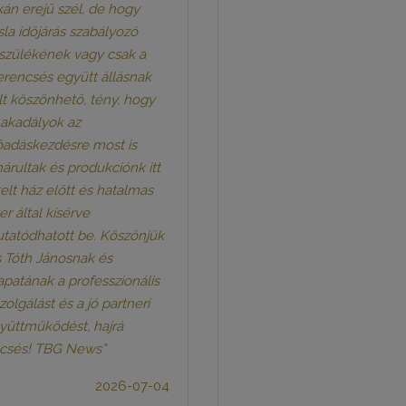
kán erejű szél, de hogy
sla időjárás szabályozó
szülékének vagy csak a
erencsés együtt állásnak
lt köszönhető, tény, hogy
 akadályok az
őadáskezdésre most is
hárultak és produkciónk itt
 telt ház előtt és hatalmas
er által kísérve
tatódhatott be. Köszönjük
s Tóth Jánosnak és
apatának a professzionális
szolgálást és a jó partneri
yüttműködést, hajrá
csés! TBG News”
2026-07-04