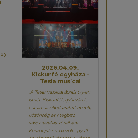
a
i
a
!
-03
2026.04.09.
Kiskunfélegyháza -
Tesla musical
„A Tesla musical április 09-én
ismét, Kiskunfélegyházán is
hatalmas sikert aratott nézők,
közönség és megbízó
városvezetés köreiben!
Köszönjük szervezők együtt-