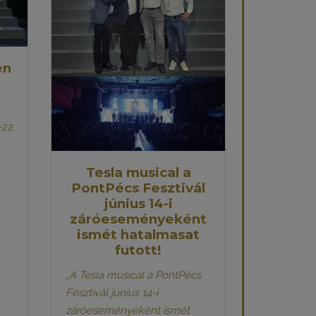
én
-22
Tesla musical a
PontPécs Fesztivál
június 14-i
záróeseményeként
ismét hatalmasat
futott!
„A Tesla musical a PontPécs
Fesztivál június 14-i
záróeseményeként ismét