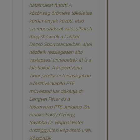
hatalmasat futott! A
közönség örömére tökéletes
körülmények között, első
szereposztással valósulhatott
meg show-nk a Lauber
Dezső Sportcsarnokban, ahol
nézőink részlegesen álló
vastapssal ünnepelték itt is a
látottakat. A képen Vona
Tibor producer társaságában
a fesztiválalapító PTE
művészeti kar dékánja dr.
Lengyel Péter és a
főszervező PTE Jurideco Zrt.
elnöke Sárdy György,
továbbá Dr. Hoppál Péter
országgyűlési képviselő urak.
Köszönjük