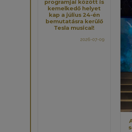
programjai között is
kemelkedő helyet
kap a július 24-én
bemutatásra kerülő
Tesla musical!
2026-07-09
A
s