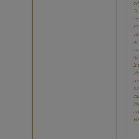
or
Te
ké
sz
vo
az
el
el
is
sik
mu
Ki
cs
ki
eg
Ve