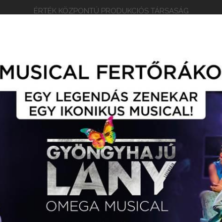
ÉRTÉK KÖZPONTÚ PRODUKCIÓS TÁRSASÁG
EPERTOÁR
RÓLUNK
ARCULATI ANYAGOK
KAP
EGYVÁSÁRLÁS / TURNÉNAPTÁR
EGYÜTTMŰKÖDŐ PARTN