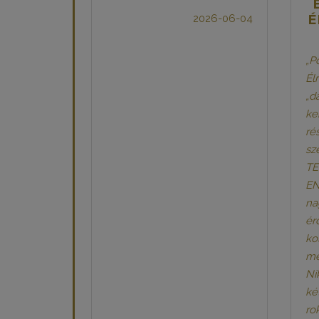
É
2026-06-04
„P
Él
„d
ke
ré
sz
TE
EN
na
ér
ko
me
Ni
ké
ro