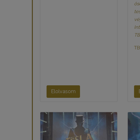
ős
te
vé
In
TB
TB
Elolvasom