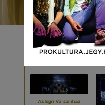
Leí
Az Egri Várszínház