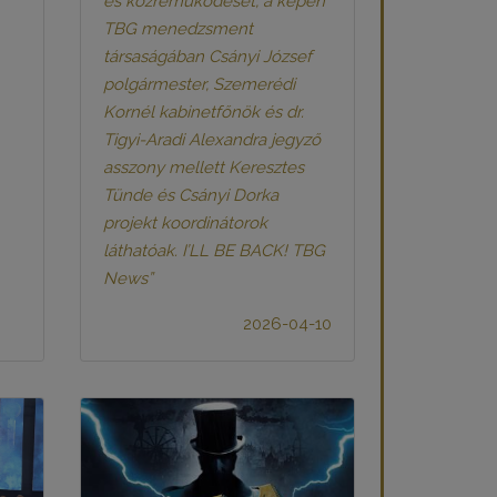
és közreműködését, a képen
TBG menedzsment
társaságában Csányi József
polgármester, Szemerédi
Kornél kabinetfőnök és dr.
Tigyi-Aradi Alexandra jegyző
asszony mellett Keresztes
Tünde és Csányi Dorka
projekt koordinátorok
láthatóak. I’LL BE BACK! TBG
News”
2026-04-10