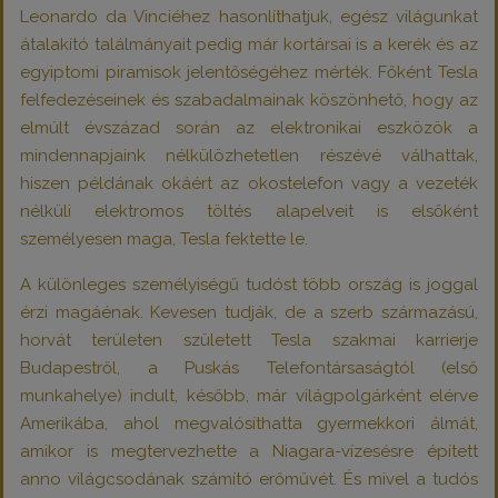
Leonardo da Vinciéhez hasonlíthatjuk, egész világunkat
átalakító találmányait pedig már kortársai is a kerék és az
egyiptomi piramisok jelentőségéhez mérték. Főként Tesla
felfedezéseinek és szabadalmainak köszönhető, hogy az
elmúlt évszázad során az elektronikai eszközök a
mindennapjaink nélkülözhetetlen részévé válhattak,
hiszen példának okáért az okostelefon vagy a vezeték
nélküli elektromos töltés alapelveit is elsőként
személyesen maga, Tesla fektette le.
A különleges személyiségű tudóst több ország is joggal
érzi magáénak. Kevesen tudják, de a szerb származású,
horvát területen született Tesla szakmai karrierje
Budapestről, a Puskás Telefontársaságtól (első
munkahelye) indult, később, már világpolgárként elérve
Amerikába, ahol megvalósíthatta gyermekkori álmát,
amikor is megtervezhette a Niagara-vízesésre épített
anno világcsodának számító erőművét. És mivel a tudós