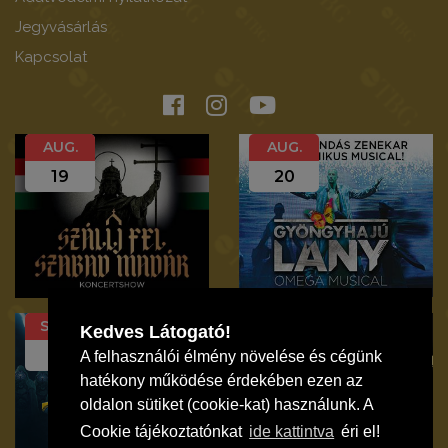
Jegyvásárlás
Kapcsolat
AUG.
AUG.
19
20
SZEP.
SZEP.
Kedves Látogató!
12
19
A felhasználói élmény növelése és cégünk
hatékony működése érdekében ezen az
oldalon sütiket (cookie-kat) használunk. A
Cookie tájékoztatónkat
ide kattintva
éri el!