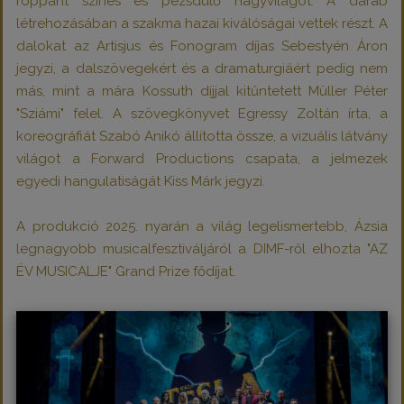
roppant színes és pezsdülő nagyvilágot. A darab
létrehozásában a szakma hazai kiválóságai vettek részt. A
dalokat az Artisjus és Fonogram díjas Sebestyén Áron
jegyzi, a dalszövegekért és a dramaturgiáért pedig nem
más, mint a mára Kossuth díjjal kitűntetett Müller Péter
"Sziámi" felel. A szövegkönyvet Egressy Zoltán írta, a
koreográfiát Szabó Anikó állította össze, a vizuális látvány
világot a Forward Productions csapata, a jelmezek
egyedi hangulatiságát Kiss Márk jegyzi.
A produkció 2025. nyarán a világ legelismertebb, Ázsia
legnagyobb musicalfesztiváljáról a DIMF-ről elhozta "AZ
ÉV MUSICALJE" Grand Prize fődíjat.