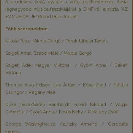
A produkció 2025. nyarán a világ legelismertebb, Ázsia
legnagyobb musicalfesztiváljáról a DIMF-ről elhozta "AZ
ÉV MUSICALJE" Grand Prize fődíjat!
Főbb szerepekben:
Nikola Tesla: Mikola Gergő / Török-Ujhelyi Tamás
Szigeti Antal: Szabó Máté / Mikola Gergő
Szigeti Adél: Magyar Viktória / Györfi Anna / Békefi
Viktória
Thomas Alva Edison: Lux Ádám / Kósa Zsolt / Balázs
Csongor / Ragány Misa
Duka Tesla/Sarah Bernhardt: Füredi Nikolett / Varga
Gabriella / Györfi Anna / Fésűs Nelly / Kisfaludy Zsófi
George Westinghouse: Kautzky Armand / Gerdesits
Ferenc