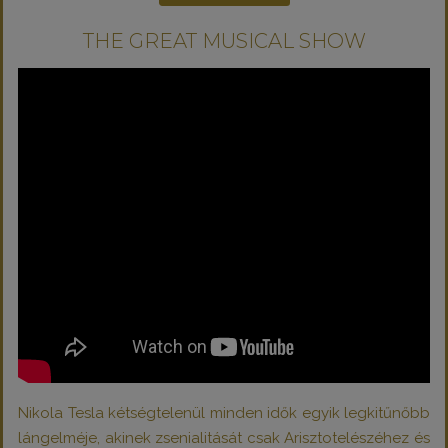
THE GREAT MUSICAL SHOW
Nikola Tesla kétségtelenül minden idők egyik legkitűnőbb
lángelméje, akinek zsenialitását csak Arisztotelészéhez és