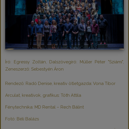
Író: Egressy Zoltán, Dalszövegíró: Müller Péter "Sziámi",
Zeneszerző: Sebestyén Áron
Rendező: Radó Denise, kreatív ötletgazda: Vona Tibor
Arculat, kreatívok, grafikus: Tóth Attila
Fénytechnika: MD Rental – Rech Bálint
Fotó: Béli Balázs