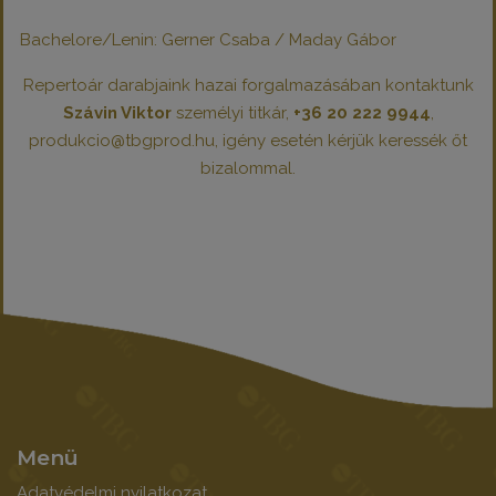
Bachelore/Lenin: Gerner Csaba / Maday Gábor
Repertoár darabjaink hazai forgalmazásában kontaktunk
Szávin Viktor
személyi titkár,
+36 20 222 9944
,
produkcio@tbgprod.hu, igény esetén kérjük keressék őt
bizalommal.
Menü
Adatvédelmi nyilatkozat