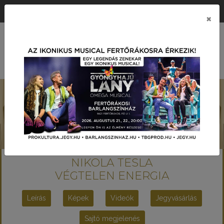
ÉRTÉK KÖZPONTÚ PRODUKCIÓS TÁRSASÁG
×
MENÜ
NIKOLA TESLA
VÉGTELEN ENERGIA
Leírás
Képek
Videók
Jegyvásárlás
Sajtó megjelenés