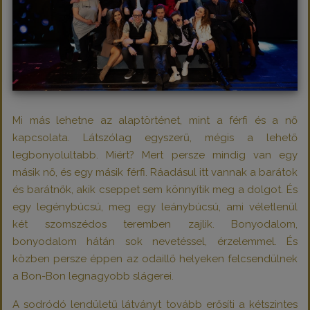
Mi más lehetne az alaptörténet, mint a férfi és a nő
kapcsolata. Látszólag egyszerű, mégis a lehető
legbonyolultabb. Miért? Mert persze mindig van egy
másik nő, és egy másik férfi. Ráadásul itt vannak a barátok
és barátnők, akik cseppet sem könnyítik meg a dolgot. És
egy legénybúcsú, meg egy leánybúcsú, ami véletlenül
két szomszédos teremben zajlik. Bonyodalom,
bonyodalom hátán sok nevetéssel, érzelemmel. És
közben persze éppen az odaillő helyeken felcsendülnek
a Bon-Bon legnagyobb slágerei.
A sodródó lendületű látványt tovább erősíti a kétszintes