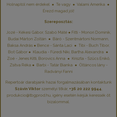
Holnaptól nem érdekel ● Te vagy ● Valami Amerika ●
Érezd magad jól!
Szereposztás:
Jozé - Kékesi Gábor, Szabó Máté ● Fitti - Monori Dominik,
Budai Márton Zoltán ● Báró - Szentmártoni Normann,
Baksa András ● Bence - Sánta Laci ● Tibi - Buch Tibor,
Bot Gábor ● Klaudia - Füredi Niki, Bartha Alexandra ●
Zoé - Jenes Kitti, Borovics Anna ● Kriszta - Szűcs Enikő,
Zsitva Réka ● Barbi - Tatár Bianka ● Öltáncos lány -
Radványi Fanni
Repertoár darabjaink hazai forgalmazásában kontaktunk
Szávin Viktor
személyi titkár,
+36 20 222 9944
,
produkcio@tbgprod.hu, igény esetén kérjük keressék őt
bizalommal.