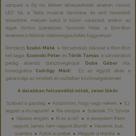
színpad, a 65 m2 térben elhelyezkedő síneken csúszó
LED fal, a Tesla musical tánckara, és lent nevesített
előadóink, melyen belül is külön varázslat, amikor az
egyik fontos szerepben Szolnoki Péter, a Bon-Bon
énekese is feltűnik (dátumegyeztetés függvénye).
Rendező
Szabó Máté
, a felcsendülő dalokat a Bon-Bon
két tagja,
Szolnoki Péter
és
Török Tamás
, a színdarabot
pedig állandó dalszövegírójuk
Duba Gábor
írta,
koreográfus
Csörögy Márk
! Ez az együtt állás a
garanciája az ismételt és osztatlan közönségsikernek!
A darabban felcsendülő nóták, zenei tükör:
Szabad a gazdag ● Köszönöm, hogy vagy nekem ● Ez
legyen a mi napunk! ● Pia olimpia ● Számlák, TV, Szóda
● Válassz engem ● Ki ez a nő? ● A sexepilem (Nem
vagyok James, nem vagyok Bond) ● Haverok, buli,
szamba ● Futok a széllel ● Megyek a Holdra ●