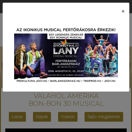
ÉRTÉK KÖZPONTÚ PRODUKCIÓS TÁRSASÁG
×
MENÜ
VALAHOL AMERIKA
BON-BON 30 MUSICAL
Leírás
Képek
Videók
Sajtó megjelenés