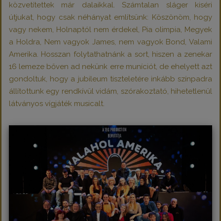
közvetítettek már dalaikkal. Számtalan sláger kiséri
útjukat, hogy csak néhányat említsünk: Köszönöm, hogy
vagy nekem, Holnaptól nem érdekel, Pia olimpia, Megyek
a Holdra, Nem vagyok James, nem vagyok Bond, Valami
Amerika. Hosszan folytathatnánk a sort, hiszen a zenekar
16 lemeze bőven ad nekünk erre muníciót, de ehelyett azt
gondoltuk, hogy a jubileum tiszteletére inkább színpadra
állítottunk egy rendkívül vidám, szórakoztató, hihetetlenül
látványos vígjáték musicalt.