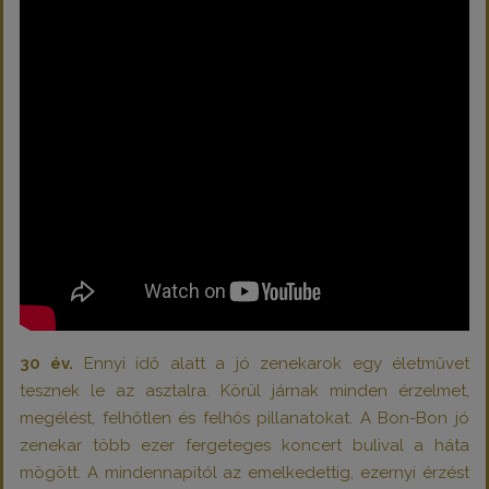
30 év.
Ennyi idő alatt a jó zenekarok egy életművet
tesznek le az asztalra. Körül járnak minden érzelmet,
megélést, felhőtlen és felhős pillanatokat. A Bon-Bon jó
zenekar több ezer fergeteges koncert bulival a háta
mögött. A mindennapitól az emelkedettig, ezernyi érzést