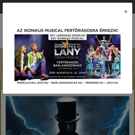
ÉRTÉK KÖZPONTÚ PRODUKCIÓS TÁRSASÁG
×
MENÜ