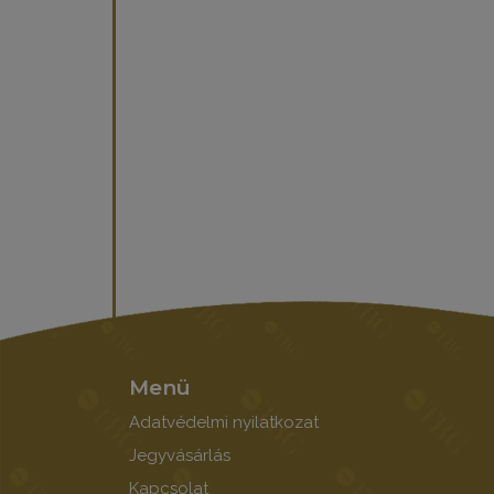
Menü
Adatvédelmi nyilatkozat
Jegyvásárlás
Kapcsolat