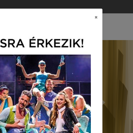
×
CSOLAT
EREINK
Next