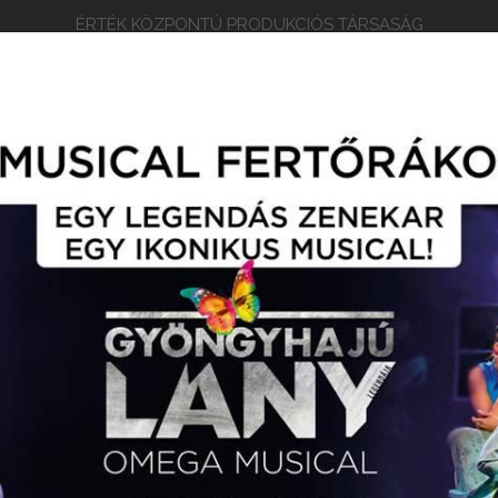
ÉRTÉK KÖZPONTÚ PRODUKCIÓS TÁRSASÁG
EPERTOÁR
RÓLUNK
ARCULATI ANYAGOK
KAP
EGYVÁSÁRLÁS / TURNÉNAPTÁR
EGYÜTTMŰKÖDŐ PARTN