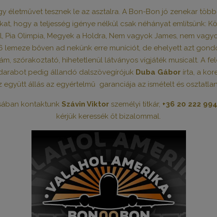
egy életművet tesznek le az asztalra. A Bon-Bon jó zenekar több
jukat, hogy a teljesség igénye nélkül csak néhányat említsünk:
el, Pia Olimpia, Megyek a Holdra, Nem vagyok James, nem vagy
16 lemeze bőven ad nekünk erre muníciót, de ehelyett azt gondo
dám, szórakoztató, hihetetlenül látványos vígjáték musicalt. A f
índarabot pedig állandó dalszövegírójuk
Duba Gábor
írta, a ko
z együtt állás az egyértelmű garanciája az ismételt és osztatl
ásában kontaktunk
Szávin Viktor
személyi titkár,
+36 20 222 99
kérjük keressék őt bizalommal.