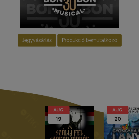
Jegyvásárlás
Produkció bemutatkozó
AUG.
AUG.
19
20