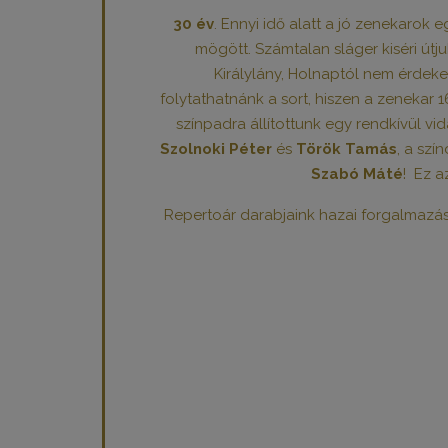
30 év
. Ennyi idő alatt a jó zenekarok 
mögött. Számtalan sláger kiséri út
Királylány, Holnaptól nem érdek
folytathatnánk a sort, hiszen a zenekar 
színpadra állítottunk egy rendkívül vi
Szolnoki Péter
és
Török Tamás
, a sz
Szabó Máté
! Ez a
Repertoár darabjaink hazai forgalmaz