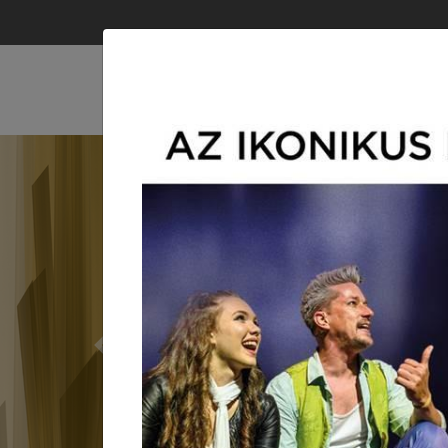
R
J
Previous