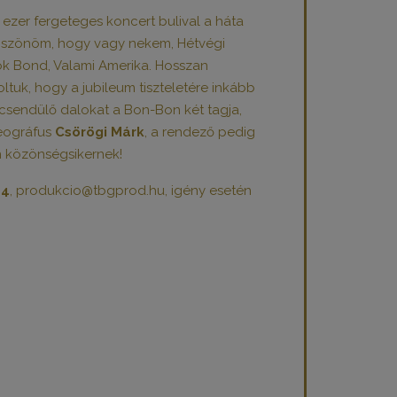
 ezer fergeteges koncert bulival a háta
 Köszönöm, hogy vagy nekem, Hétvégi
ok Bond, Valami Amerika. Hosszan
ltuk, hogy a jubileum tiszteletére inkább
elcsendülő dalokat a Bon-Bon két tagja,
reográfus
Csörögi Márk
, a rendező pedig
an közönségsikernek!
44
, produkcio@tbgprod.hu, igény esetén