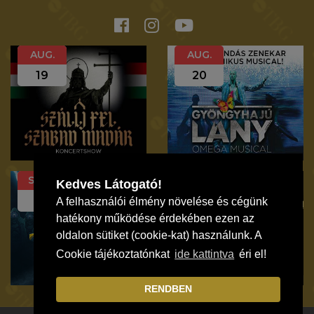
AUG.
AUG.
19
20
SZEP.
SZEP.
Kedves Látogató!
12
19
A felhasználói élmény növelése és cégünk
hatékony működése érdekében ezen az
oldalon sütiket (cookie-kat) használunk. A
Cookie tájékoztatónkat
ide kattintva
éri el!
RENDBEN