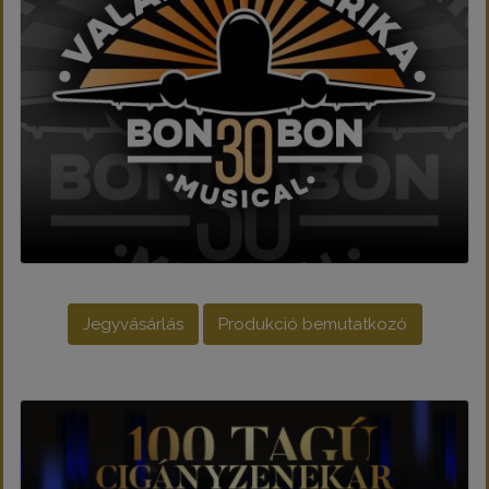
Jegyvásárlás
Produkció bemutatkozó