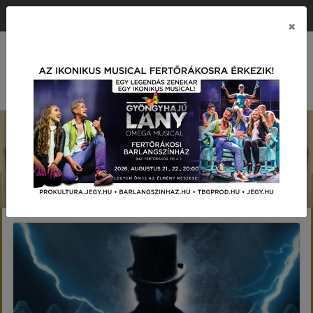
ÉRTÉK KÖZPONTÚ PRODUKCIÓS TÁRSASÁG
×
MENÜ