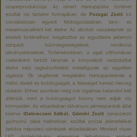
szuperprodukciója. Az ismert Hamupipőke történet
ezúttal ősi tartalmi formájában, de
Pozsgai Zsolt
író
csodálatosan egyedi feldolgozásában, tánc- és
mesemusicalként kel életre. Az alkotók visszalépnek az
eredeti történethez, kiegészítve az együttesre jellemző
színpadi különlegességekkel, rendkívüli
látványelemekkel. Történetünkben, a saját otthonában
cselédként tartott lánynak a könyveiből varázslattal
életre kelő legkülönfélébb mesefigurák az egyetlen
vigaszai. Ők segítenek megtalálni Hamupipőkének a
méltó életet és boldogságát, a feleséget kereső Herceg
oldalán. Ehhez azonban még sok izgalmas kalandot kell
átélniük, mert a boldogságot bizony nem adják oly
könnyedén. Az előadásban látványos jelmezparádé által
kisérve
(Debreczeni Ildikó), Gömöri Zsolt
zeneszerző
gyönyörű dalai hallhatóak, ezúttal prózai jelenetekkel
tarkítva népszerű színészek előadásában. Mindezt olyan
LED díszlet-látvány elemekkel felturbózva, amilyet