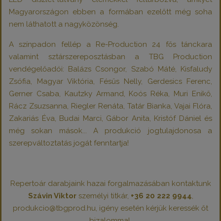
Magyarországon ebben a formában ezelőtt még soha
nem láthatott a nagyközönség.
A színpadon fellép a
Re-Production
24 fős tánckara
valamint sztárszereposztásban a TBG Production
vendégelőadói: Balázs Csongor, Szabó Máté, Kisfaludy
Zsófia, Magyar Viktória, Fésűs Nelly, Gerdesics Ferenc,
Gerner Csaba, Kautzky Armand, Koós Réka, Muri Enikő,
Rácz Zsuzsanna, Riegler Renáta, Tatár Bianka, Vajai Flóra,
Zakariás Éva, Budai Marci, Gábor Anita, Kristóf Dániel és
még sokan mások... A produkció jogtulajdonosa a
szerepváltoztatás jogát fenntartja!
Repertoár darabjaink hazai forgalmazásában kontaktunk
Szávin Viktor
személyi titkár,
+36 20 222 9944
,
produkcio@tbgprod.hu, igény esetén kérjük keressék őt
bizalommal.