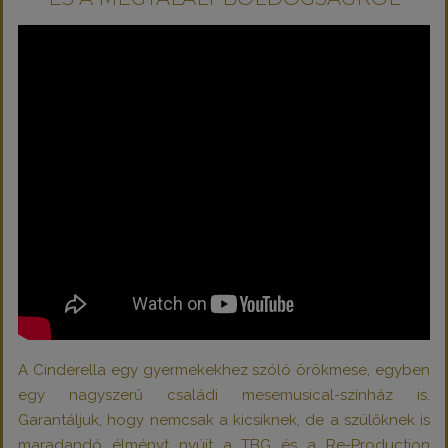
A Cinderella egy gyermekekhez szóló örökmese, egyben
egy nagyszerű családi mesemusical-színház is.
Garantáljuk, hogy nemcsak a kicsiknek, de a szülőknek is
maradandó élményt nyújt a TBG és a
Re-Production