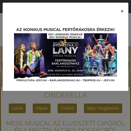
ÉRTÉK KÖZPONTÚ PRODUKCIÓS TÁRSASÁG
×
MENÜ
CINDERELLA
Leírás
Képek
Videók
Sajtó megjelenés
MESE MUSICAL AZ ELVESZETT CIPŐRŐL
ÉS A MEGTALÁLT BOLDOGSÁGRÓL