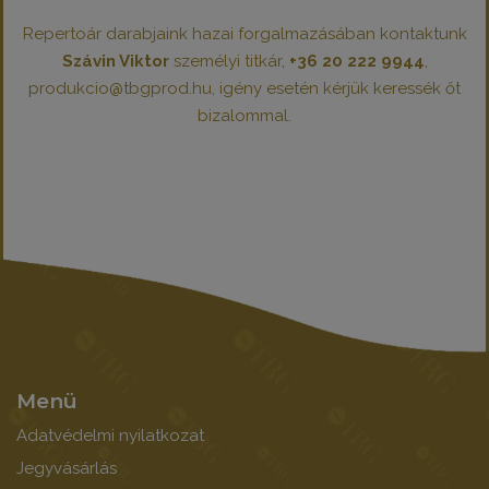
Repertoár darabjaink hazai forgalmazásában kontaktunk
Szávin Viktor
személyi titkár,
+36 20 222 9944
,
produkcio@tbgprod.hu, igény esetén kérjük keressék őt
bizalommal.
Menü
Adatvédelmi nyilatkozat
Jegyvásárlás