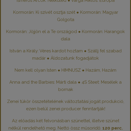
Ismerős Arcok: Nélküled ● Varga Miklós: Európa
Kormorán: Ki szívét osztja szét ● Kormorán: Magyar
Golgota
Kormorán: Jöjjön el a Te országod ● Kormorán: Harangok
dala
István a Király: Véres kardot hoztam ● Szállj fel szabad
madár ● Áldozatunk fogadjátok
Nem kell olyan Isten ● HIMNUSZ ● Hazám, Hazám
Anna and the Barbies: Márti dala ● 4S Steet: Mesélek a
bornak
Zenei tükör összetételének változtatási jogát produkció,
ezen belül zenei producer fenntartják!
Az előadás két felvonásban szünettel, illetve szünet
nélkül rendelhető meg. Nettó össz műsoridő:
120 perc.