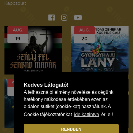
Kapcsolat
AUG.
AUG.
19
20
SZEP.
SZEP.
Kedves Látogató!
12
19
A felhasználói élmény növelése és cégünk
hatékony működése érdekében ezen az
oldalon sütiket (cookie-kat) használunk. A
Cookie tájékoztatónkat
ide kattintva
éri el!
RENDBEN