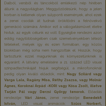
Dalból, versből és táncokból emlékező nép hírében
állunk a nagyvilágban. Meggyőződésünk, hogy a jelen
korban is kellenek olyan súlyponti események, ahol ezek
a zenei csodák át tudnak örökítődni a felnövekvő
generáció számára. Amikor ezt a válogatásművet életre
hívtuk, az egyik célunk ez volt. Egységbe rendezni azon
eddig nagytöbbségében csak szemelvényekben létező
tételeket, melyek így és ezen formában, egy közös
blokkban még soha nem hangzottak el. Hisszük, hogy
tartoztunk ezzel magunknak és környezetünknek is
egyaránt. A látvány emelésére a 21. század LED visual
színpadtechnikáját hívjuk segítségül, a mikrofonoknál
pedig olyan kiváló előadók, mint:
Nagy Szilárd vagy
Varga Lala
, Ragány Misa, Réthy Zsazsa, vagy Molnár
Ágnes, Koroknai Árpád -KORI vagy Kósa Zsolt, illetve
Tarján Pál vagy Derzsi György tenorok.
Előadás
rendezője:
Vári János,
zenei rendezője:
Benedekfi
István,
LED visual animációk:
Szűcs Norbert,