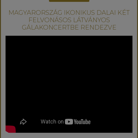
MAGYARORSZÁG IKONIKUS DALAI KÉT
FELVONÁSOS LÁTVÁNYOS
GÁLAKONCERTBE RENDEZVE