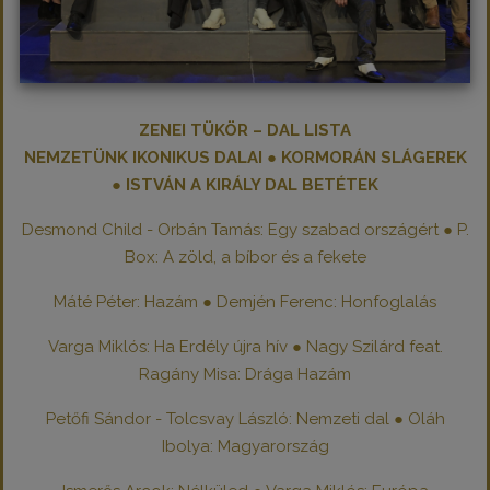
ZENEI TÜKÖR – DAL LISTA
NEMZETÜNK IKONIKUS DALAI ● KORMORÁN SLÁGEREK
● ISTVÁN A KIRÁLY DAL BETÉTEK
Desmond Child - Orbán Tamás: Egy szabad országért ● P.
Box: A zöld, a bíbor és a fekete
Máté Péter: Hazám ● Demjén Ferenc: Honfoglalás
Varga Miklós: Ha Erdély újra hív ● Nagy Szilárd feat.
Ragány Misa: Drága Hazám
Petőfi Sándor - Tolcsvay László: Nemzeti dal ● Oláh
Ibolya: Magyarország