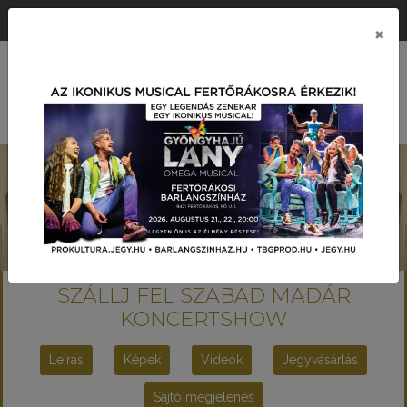
ÉRTÉK KÖZPONTÚ PRODUKCIÓS TÁRSASÁG
×
MENÜ
SZÁLLJ FEL SZABAD MADÁR
KONCERTSHOW
Leírás
Képek
Videók
Jegyvásárlás
Sajtó megjelenés