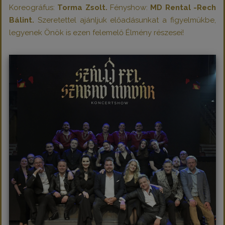
Koreográfus:
Torma Zsolt.
Fényshow:
MD Rental -Rech
Bálint.
Szeretettel ajánljuk előadásunkat a figyelmükbe,
legyenek Önök is ezen felemelő Élmény részesei!