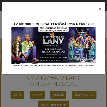
ÉRTÉK KÖZPONTÚ PRODUKCIÓS TÁRSASÁG
×
MENÜ
GYÖNGYHAJÚ LÁNY
OMEGA MUSICAL
Leírás
Képek
Videók
Jegyvásárlás
Sajtó megjelenés