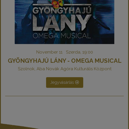
November 11 Szerda, 19:00
GYÖNGYHAJÚ LÁNY - OMEGA MUSICAL
Szolnok, Aba Novák Agóra Kulturális Központ
Jegyvásárlás