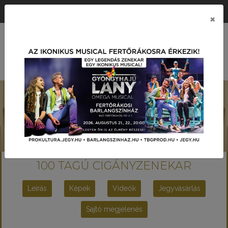
ÉRTÉK KÖZPONTÚ PRODUKCIÓS TÁRSASÁG
×
MENÜ
100 TAGÚ CIGÁNYZENEKAR
Leírás
Képek
Videók
Jegyvásárlás
Sajtó megjelenés