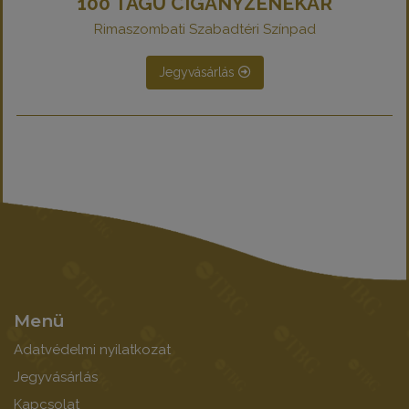
100 TAGÚ CIGÁNYZENEKAR
Rimaszombati Szabadtéri Színpad
Jegyvásárlás
Menü
Adatvédelmi nyilatkozat
Jegyvásárlás
Kapcsolat