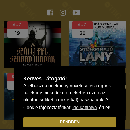
AUG.
AUG.
19
20
SZEP.
SZEP.
Kedves Látogató!
12
19
A felhasználói élmény növelése és cégünk
hatékony működése érdekében ezen az
oldalon sütiket (cookie-kat) használunk. A
Cookie tájékoztatónkat
ide kattintva
éri el!
RENDBEN