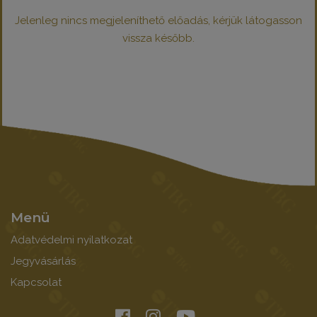
Jelenleg nincs megjeleníthető előadás, kérjük látogasson
vissza később.
Menü
Adatvédelmi nyilatkozat
Jegyvásárlás
Kapcsolat