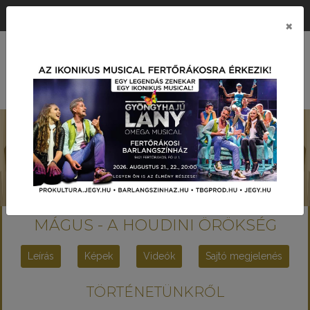
ÉRTÉK KÖZPONTÚ PRODUKCIÓS TÁRSASÁG
×
MENÜ
MÁGUS - A HOUDINI ÖRÖKSÉG
Leírás
Képek
Videók
Sajtó megjelenés
TÖRTÉNETÜNKRŐL